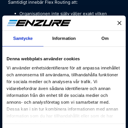
Samtidigt innebär Flex Routing att:
Organisationen inte själv väljer exakt vilken
modell som används
Databehandling kan ske inom ramen för
Microsofts dynamiska modellval, dvs. utanför
Samtycke
Information
Om
Europas gränser
Ur ett GDPR‑perspektiv kan detta vara problematiskt
Denna webbplats använder cookies
för organisationer som:
Vi använder enhetsidentifierare för att anpassa innehållet
Kräver maximal förutsägbarhet i
och annonserna till användarna, tillhandahålla funktioner
personuppgiftsbehandling
för sociala medier och analysera vår trafik. Vi
Vill kunna dokumentera exakt hur och var data
vidarebefordrar även sådana identifierare och annan
behandlas
information från din enhet till de sociala medier och
Har interna eller regulatoriska krav som går
annons- och analysföretag som vi samarbetar med.
längre än Microsofts standardåtaganden
Dessa kan i sin tur kombinera informationen med annan
information som du har tillhandahållit eller som de har
Detta är enligt oss särskilt relevant för exempelvis
samlat in när du har använt deras tjänster.
offentlig sektor eller verksamheter som har starka