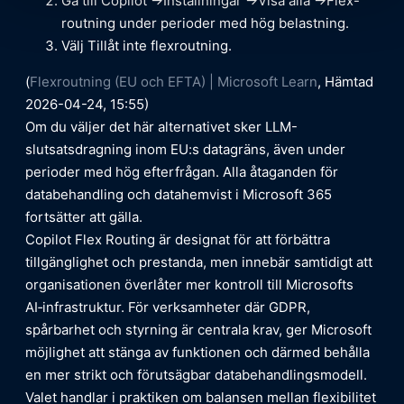
Gå till Copilot ->Inställningar ->Visa alla ->Flex-
routning under perioder med hög belastning.
Välj Tillåt inte flexroutning.
(
Flexroutning (EU och EFTA) | Microsoft Learn
, Hämtad
2026-04-24, 15:55)
Om du väljer det här alternativet sker LLM-
slutsatsdragning inom EU:s datagräns, även under
perioder med hög efterfrågan. Alla åtaganden för
databehandling och datahemvist i Microsoft 365
fortsätter att gälla.
Copilot Flex Routing är designat för att förbättra
tillgänglighet och prestanda, men innebär samtidigt att
organisationen överlåter mer kontroll till Microsofts
AI‑infrastruktur. För verksamheter där GDPR,
spårbarhet och styrning är centrala krav, ger Microsoft
möjlighet att stänga av funktionen och därmed behålla
en mer strikt och förutsägbar databehandlingsmodell.
Valet handlar i praktiken om balansen mellan flexibilitet