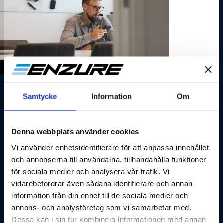
Samtycke
Information
Om
Optimera ert lagringsutrymme i
Sharepoint
Denna webbplats använder cookies
Vi använder enhetsidentifierare för att anpassa innehållet
På Enzure vet vi hur viktigt det är att optimera
och annonserna till användarna, tillhandahålla funktioner
lagringsutrymme utan att kompromissa med säkerhet eller
för sociala medier och analysera vår trafik. Vi
tillgänglighet. SharePoint VersionClean tar hand om det åt
vidarebefordrar även sådana identifierare och annan
dig genom att effektivt ta bort gammal versionshistorik från
information från din enhet till de sociala medier och
dina filer. Detta kan frigöra betydande mängder
annons- och analysföretag som vi samarbetar med.
lagringsutrymme och förbättra prestandan, utan att du
behöver radera några filer.
Dessa kan i sin tur kombinera informationen med annan