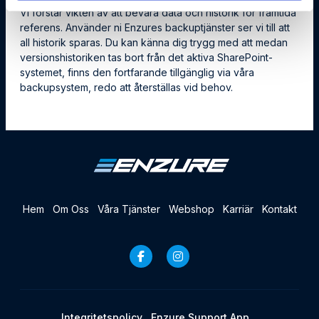
Vi förstår vikten av att bevara data och historik för framtida
referens. Använder ni Enzures backuptjänster ser vi till att
all historik sparas. Du kan känna dig trygg med att medan
versionshistoriken tas bort från det aktiva SharePoint-
systemet, finns den fortfarande tillgänglig via våra
backupsystem, redo att återställas vid behov.
Hem
Om Oss
Våra Tjänster
Webshop
Karriär
Kontakt
Integritetspolicy
Enzure Support App