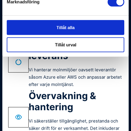
Certifierad expertis
Marknadsföring
Våra konsulter har bred erfarenhet och djup
kompetens inom molnbaserad infrastruktur
Tillåt alla
och drift.
Plattformsoberoende
Tillåt urval
leverans
Vi hanterar molnmiljöer oavsett leverantör
såsom Azure eller AWS och anpassar arbetet
efter varje molntjänst.
Övervakning &
hantering
Vi säkerställer tillgänglighet, prestanda och
säker drift för er verksamhet. Det inkluderar