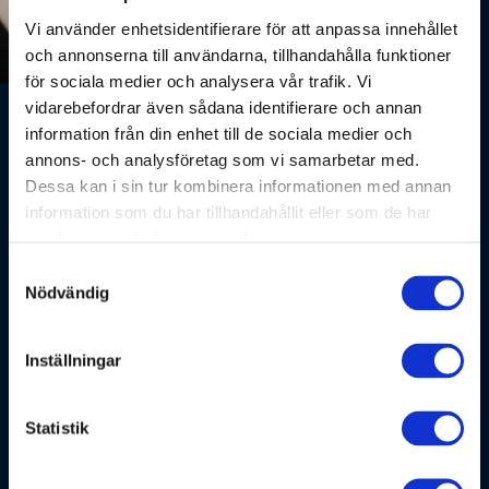
Outsourcing av IT-drift
Vi använder enhetsidentifierare för att anpassa innehållet
och annonserna till användarna, tillhandahålla funktioner
Vi hanterar IT-miljöer i Azure, AWS eller andra molntjänster
för sociala medier och analysera vår trafik. Vi
och anpassar vår förvaltning efter era behov och medel.
vidarebefordrar även sådana identifierare och annan
Genom kontinuerlig övervakning ser vi till att er molnmiljö är
information från din enhet till de sociala medier och
tillgänglig, säker och kostnadseffektivt anpassad efter
annons- och analysföretag som vi samarbetar med.
verksamhetens behov. På så sätt blir vår molndrift en viktig
Dessa kan i sin tur kombinera informationen med annan
del av ert företag och ger er chansen att prioritera dagligt
information som du har tillhandahållit eller som de har
arbete med servrar som går att lita på.
samlat in när du har använt deras tjänster.
Ta kontakt med oss för mer information och stöttning med
Samtyckesval
etablering eller förvaltning av er molndrift.
Nödvändig
Inställningar
Fördelar med Enzures
molndrift
Statistik