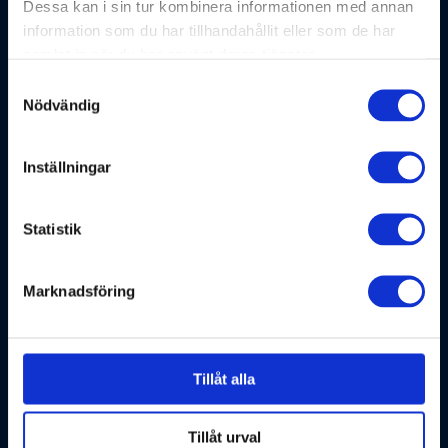
Dessa kan i sin tur kombinera informationen med annan
information som du har tillhandahållit eller som de har
Enzure är nu en OpenAI Select Partner inom
samlat in när du har använt deras tjänster.
OpenAI Partner Network
Samtyckesval
juli 16, 2026
Nödvändig
Inställningar
Guide: Få bättre koll på vad ni betalar för AI
och Microsoft Copilot
Statistik
juli 14, 2026
Marknadsföring
Enzure vinner Bodens kommuns
Tillåt alla
upphandling: Driftpartner IT
juni 22, 2026
Tillåt urval