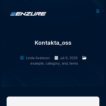
Kontakta_oss
Linda Axelsson
juli 9, 2026
example
,
category
,
and
,
terms